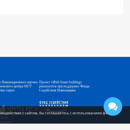
к Инновационного научно-
Проект «iRidi Smart building»
гического центра МГУ
реализуется при поддержке Фонда
евы горы»
Содействия Инновациям
аимодействие с сайтом, Вы соглашаетесь с использованием файлов
ания
прещено