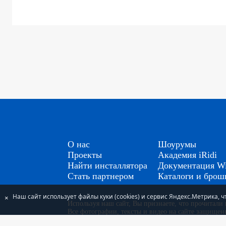
О нас
Шоурумы
Проекты
Академия iRidi
Найти инсталлятора
Документация Wi
Стать партнером
Каталоги и бро
Наш сайт использует файлы куки (cookies) и сервис Яндекс.Метрика,
×
Используя наш сайт, Вы признаете, что прочитал
Все фотографии, тексты и видео на сайте защище