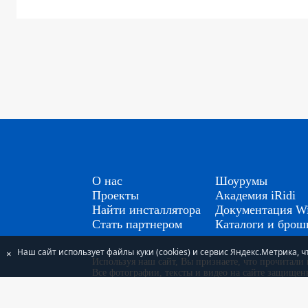
О нас
Шоурумы
Проекты
Академия iRidi
Найти инсталлятора
Документация Wi
Стать партнером
Каталоги и бро
Наш сайт использует файлы куки (cookies) и сервис Яндекс.Метрика,
×
Используя наш сайт, Вы признаете, что прочитал
Все фотографии, тексты и видео на сайте защище