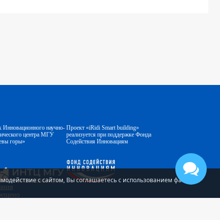
к Инновационного научно-
Проект «iRidi Smart building»
гического центра МГУ
реализуется при поддержке Фонда
евы горы»
Содействия Инновациям
аимодействие с сайтом, Вы соглашаетесь с использованием файлов
ания
прещено