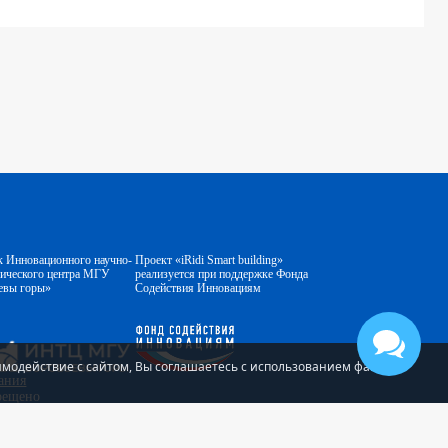
к Инновационного научно-
Проект «iRidi Smart building»
гического центра МГУ
реализуется при поддержке Фонда
евы горы»
Содействия Инновациям
аимодействие с сайтом, Вы соглашаетесь с использованием файлов
ания
прещено