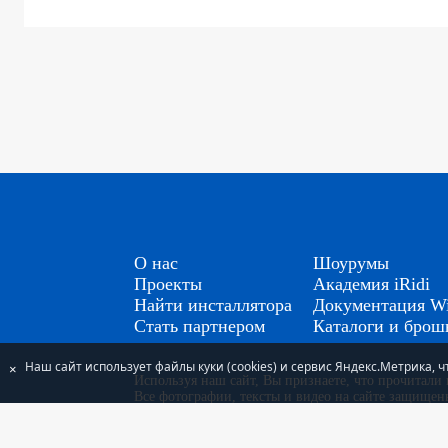
О нас
Шоурумы
Проекты
Академия iRidi
Найти инсталлятора
Документация Wi
Стать партнером
Каталоги и бро
Наш сайт использует файлы куки (cookies) и сервис Яндекс.Метрика,
×
Используя наш сайт, Вы признаете, что прочитал
Все фотографии, тексты и видео на сайте защище