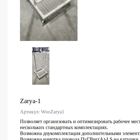
Zarya-1
Артикул: WooZarya1
Позволяет организовать и оптимизировать рабочее мес
нескольких стандартных комплектациях.
Возможна доукомплектация дополнительными элемент
Возможна намотка провода ПуГВнг(А)-LS на катушки.