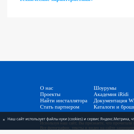
О нас
Шоурумы
Проекты
Академия iRidi
Найти инсталлятора
Документация Wi
Стать партнером
Каталоги и бро
Наш сайт использует файлы куки (cookies) и сервис Яндекс.Метрика,
×
Используя наш сайт, Вы признаете, что прочитал
Все фотографии, тексты и видео на сайте защище