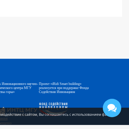
к Инновационного научно-
Проект «iRidi Smart building»
гического центра МГУ
реализуется при поддержке Фонда
евы горы»
Содействия Инновациям
аимодействие с сайтом, Вы соглашаетесь с использованием файлов
ания
прещено