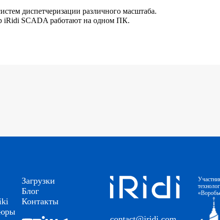
истем диспетчеризации различного масштаба.
ер iRidi SCADA работают на одном ПК.
Загрузки
Участни
техноло
Блог
«Воробь
ki
Контакты
шюры
contact@iridi.com