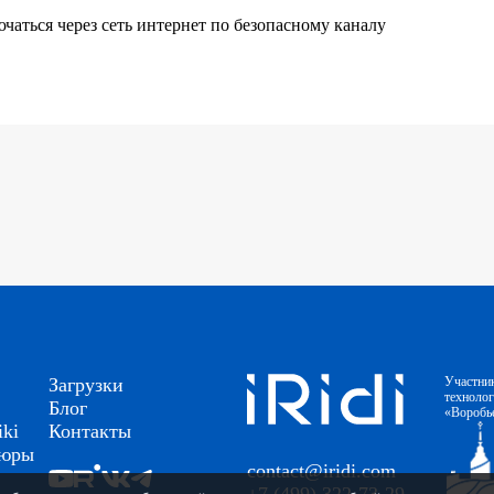
аться через сеть интернет по безопасному каналу
Загрузки
Участни
техноло
Блог
«Воробь
ki
Контакты
шюры
contact@iridi.com