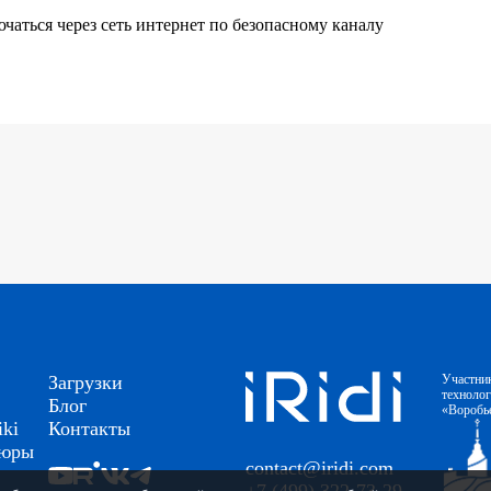
аться через сеть интернет по безопасному каналу
Загрузки
Участни
техноло
Блог
«Воробь
ki
Контакты
шюры
contact@iridi.com