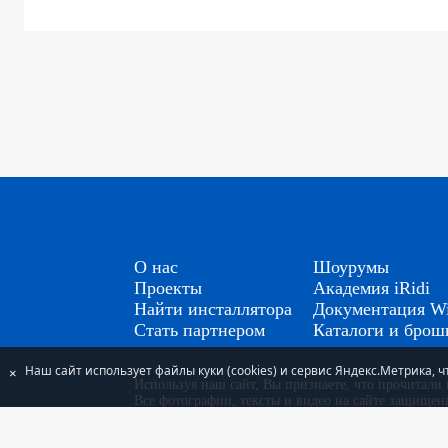
О нас
Шоурумы
Проекты
Академия iRidi
Найти инсталлятора
Документация Wi
Стать партнером
Каталоги и бро
Наш сайт использует файлы куки (cookies) и сервис Яндекс.Метрика,
×
Используя наш сайт, Вы признаете, что прочитал
Все фотографии, тексты и видео на сайте защище