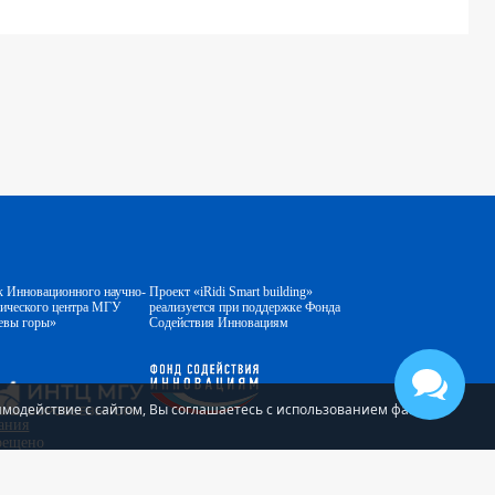
к Инновационного научно-
Проект «iRidi Smart building»
гического центра МГУ
реализуется при поддержке Фонда
евы горы»
Содействия Инновациям
аимодействие с сайтом, Вы соглашаетесь с использованием файлов
ания
прещено