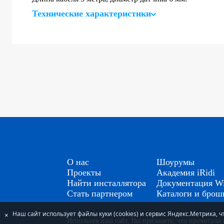
Технические характеристики
О нас
Шоурумы
Проекты
Академия iRidi
Найти инсталлятора
Документация Wi
Стать партнером
Каталоги и бро
Наш сайт использует файлы куки (cookies) и сервис Яндекс.Метрика,
×
Используя наш сайт, Вы признаете, что прочитал