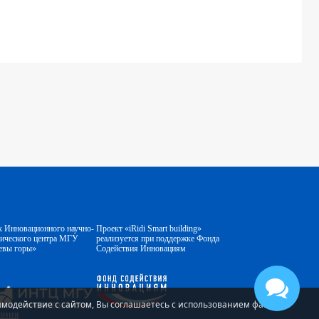
к Инновационного научно-
Проект «iRidi Smart building»
гического центра МГУ
реализуется при поддержке Фонда
евы горы»
Содействия Инновациям
аимодействие с сайтом, Вы соглашаетесь с использованием файлов
ания