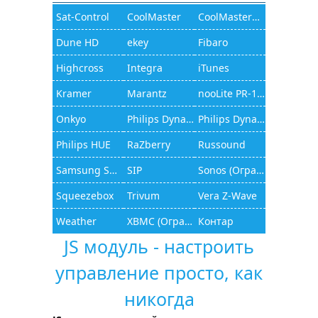
Sat-Control
CoolMaster
CoolMasterNet
Dune HD
ekey
Fibaro
Highcross
Integra
iTunes
Kramer
Marantz
nooLite PR-1132
Onkyo
Philips Dynalite
Philips Dynalite (JAMware)
Philips HUE
RaZberry
Russound
Samsung Smart TV
SIP
Sonos (Ограниченный функционал)
Squeezebox
Trivum
Vera Z-Wave
Weather
XBMC (Ограниченный функционал)
Контар
JS модуль - настроить
управление просто, как
никогда