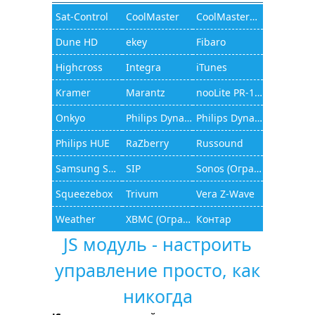
Sat-Control
CoolMaster
CoolMasterNet
Dune HD
ekey
Fibaro
Highcross
Integra
iTunes
Kramer
Marantz
nooLite PR-1132
Onkyo
Philips Dynalite
Philips Dynalite (JAMware)
Philips HUE
RaZberry
Russound
Samsung Smart TV
SIP
Sonos (Ограниченный функционал)
Squeezebox
Trivum
Vera Z-Wave
Weather
XBMC (Ограниченный функционал)
Контар
JS модуль - настроить
управление просто, как
никогда