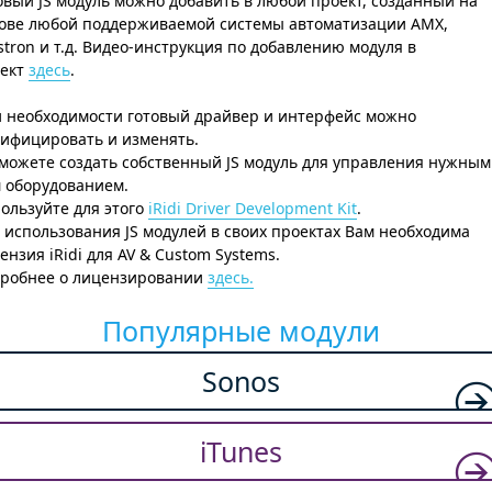
овый JS модуль можно добавить в любой проект, созданный на
ове любой поддерживаемой системы автоматизации AMX,
stron и т.д. Видео-инструкция по добавлению модуля в
ект
здесь
.
 необходимости готовый драйвер и интерфейс можно
ифицировать и изменять.
можете создать собственный JS модуль для управления нужным
 оборудованием.
ользуйте для этого
iRidi Driver Development Kit
.
 использования JS модулей в своих проектах Вам необходима
ензия iRidi для AV & Custom Systems.
робнее о лицензировании
здесь.
Популярные модули
Sonos
iTunes