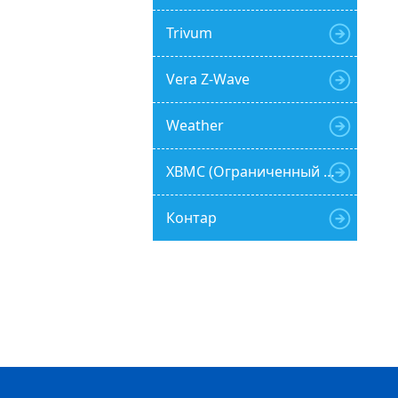
Trivum
Vera Z-Wave
Weather
XBMC (Ограниченный функционал)
Контар