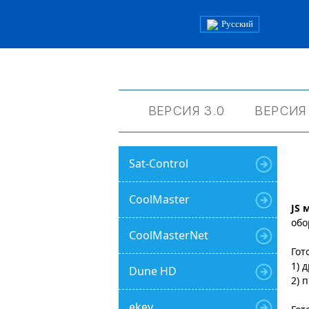
Русский
ВЕРСИЯ 3.0
ВЕРСИЯ
Sat-Control
CoolMaster
JS 
обо
CoolMasterNet
Гот
1) 
Dune HD
2) 
ekey