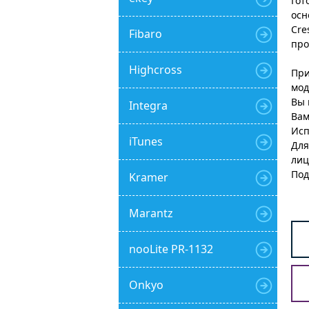
Гот
осн
Cre
Fibaro
про
Highcross
При
мод
Вы 
Integra
Вам
Исп
iTunes
Для
лиц
Под
Kramer
Marantz
nooLite PR-1132
Onkyo