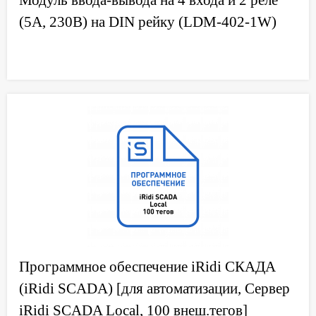
Модуль ввода-вывода на 4 входа и 2 реле
(5А, 230В) на DIN рейку (LDM-402-1W)
Программное обеспечение iRidi СКАДА
(iRidi SCADA) [для автоматизации, Сервер
iRidi SCADA Local, 100 внеш.тегов]